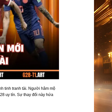
nh tinh tranh tài. Người hâm mộ
8 uy tín. Sự thay đổi này hứa