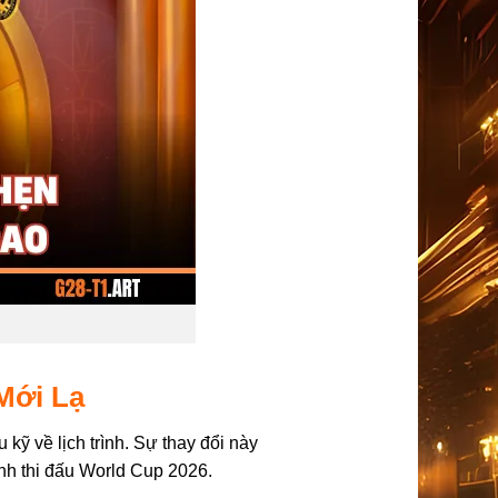
Mới Lạ
kỹ về lịch trình. Sự thay đổi này
ình thi đấu World Cup 2026.