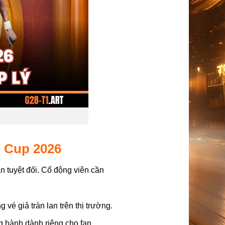
d Cup 2026
 tuyệt đối. Cổ động viên cần
é giả tràn lan trên thị trường.
g hành dành riêng cho fan.