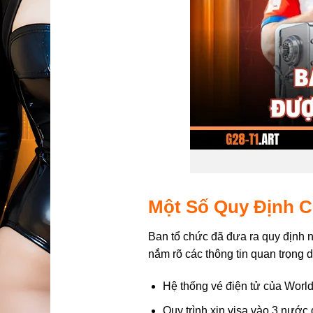
Một Số Quy Định C
Ban tổ chức đã đưa ra quy định 
nắm rõ các thông tin quan trọng d
Hệ thống vé điện tử của World
Quy trình xin visa vào 3 nước