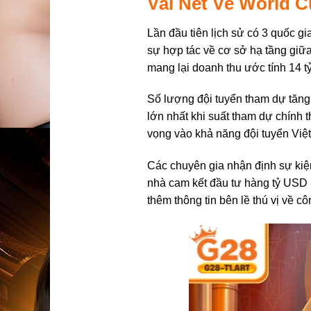
Vài Nét Về World C
Lần đầu tiên lịch sử có 3 quốc 
sự hợp tác về cơ sở hạ tầng giữ
mang lại doanh thu ước tính 14 
Số lượng đội tuyển tham dự tăng
lớn nhất khi suất tham dự chính t
vọng vào khả năng đội tuyển Việt
Các chuyên gia nhận định sự kiệ
nhà cam kết đầu tư hàng tỷ USD 
thêm thông tin bên lề thú vị về c