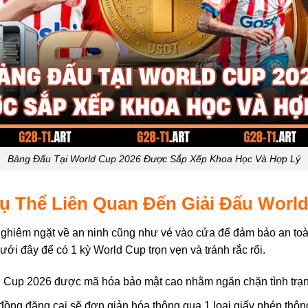
Bảng Đấu Tại World Cup 2026 Được Sắp Xếp Khoa Học Và Hợp Lý
ụ Thể Liên Quan Đến Giải Đấu Worl
nghiêm ngặt về an ninh cũng như vé vào cửa để đảm bảo an toàn
ưới đây để có 1 kỳ World Cup trọn vẹn và tránh rắc rối.
 Cup 2026 được mã hóa bảo mật cao nhằm ngăn chặn tình trạng v
 đồng đăng cai sẽ đơn giản hóa thông qua 1 loại giấy phép thôn