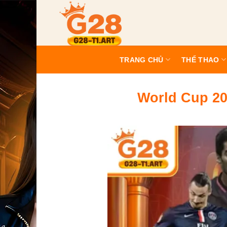
Skip
to
content
TRANG CHỦ
THỂ THAO
World Cup 20