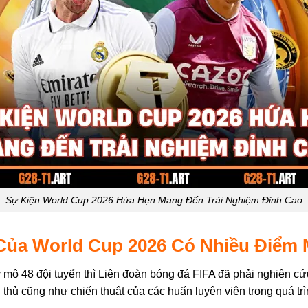
Sự Kiện World Cup 2026 Hứa Hẹn Mang Đến Trải Nghiệm Đỉnh Cao
Của World Cup 2026 Có Nhiều Điểm 
 mô 48 đội tuyển thì Liên đoàn bóng đá FIFA đã phải nghiên cứu 
u thủ cũng như chiến thuật của các huấn luyện viên trong quá tr