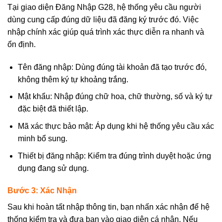
Tại giao diện Đăng Nhập G28, hệ thống yêu cầu người
dùng cung cấp đúng dữ liệu đã đăng ký trước đó. Việc
nhập chính xác giúp quá trình xác thực diễn ra nhanh và
ổn định.
Tên đăng nhập: Dùng đúng tài khoản đã tạo trước đó,
không thêm ký tự khoảng trắng.
Mật khẩu: Nhập đúng chữ hoa, chữ thường, số và ký tự
đặc biệt đã thiết lập.
Mã xác thực bảo mật: Áp dụng khi hệ thống yêu cầu xác
minh bổ sung.
Thiết bị đăng nhập: Kiểm tra đúng trình duyệt hoặc ứng
dụng đang sử dụng.
Bước 3: Xác Nhận
Sau khi hoàn tất nhập thông tin, bạn nhấn xác nhận để hệ
thống kiểm tra và đưa bạn vào giao diện cá nhân. Nếu