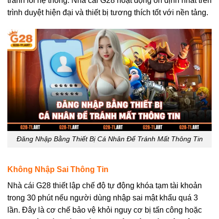
tránh lỗi hệ thống. Nhà cái G28 hoạt động ổn định nhất trên
trình duyệt hiện đại và thiết bị tương thích tốt với nền tảng.
Đăng Nhập Bằng Thiết Bị Cá Nhân Để Tránh Mất Thông Tin
Không Nhập Sai Thông Tin
Nhà cái G28 thiết lập chế độ tự động khóa tạm tài khoản
trong 30 phút nếu người dùng nhập sai mật khẩu quá 3
lần. Đây là cơ chế bảo vệ khỏi nguy cơ bị tấn công hoặc