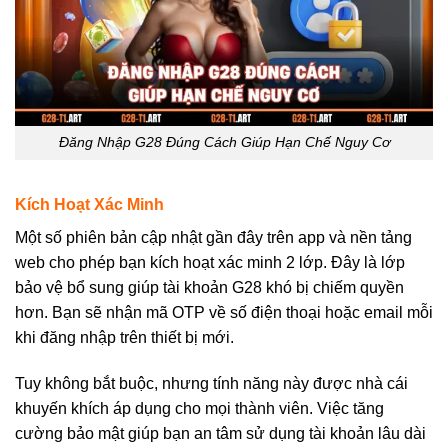
Đăng Nhập G28 Đúng Cách Giúp Hạn Chế Nguy Cơ
Kích Hoạt Xác Minh
Một số phiên bản cập nhật gần đây trên app và nền tảng
web cho phép bạn kích hoạt xác minh 2 lớp. Đây là lớp
bảo vệ bổ sung giúp tài khoản G28 khó bị chiếm quyền
hơn. Bạn sẽ nhận mã OTP về số điện thoại hoặc email mỗi
khi đăng nhập trên thiết bị mới.
Tuy không bắt buộc, nhưng tính năng này được nhà cái
khuyến khích áp dụng cho mọi thành viên. Việc tăng
cường bảo mật giúp bạn an tâm sử dụng tài khoản lâu dài