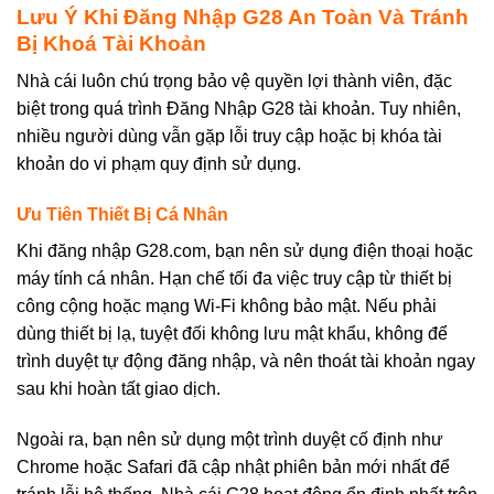
Lưu Ý Khi Đăng Nhập G28 An Toàn Và Tránh
Bị Khoá Tài Khoản
Nhà cái luôn chú trọng bảo vệ quyền lợi thành viên, đặc
biệt trong quá trình Đăng Nhập G28 tài khoản. Tuy nhiên,
nhiều người dùng vẫn gặp lỗi truy cập hoặc bị khóa tài
khoản do vi phạm quy định sử dụng.
Ưu Tiên Thiết Bị Cá Nhân
Khi đăng nhập G28.com, bạn nên sử dụng điện thoại hoặc
máy tính cá nhân. Hạn chế tối đa việc truy cập từ thiết bị
công cộng hoặc mạng Wi-Fi không bảo mật. Nếu phải
dùng thiết bị lạ, tuyệt đối không lưu mật khẩu, không để
trình duyệt tự động đăng nhập, và nên thoát tài khoản ngay
sau khi hoàn tất giao dịch.
Ngoài ra, bạn nên sử dụng một trình duyệt cố định như
Chrome hoặc Safari đã cập nhật phiên bản mới nhất để