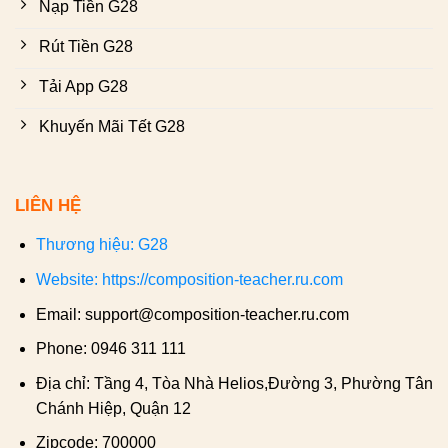
Nạp Tiền G28
Rút Tiền G28
Tải App G28
Khuyến Mãi Tết G28
LIÊN HỆ
Thương hiệu: G28
Website: https://composition-teacher.ru.com
Email:
support@composition-teacher.ru.com
Phone: 0946 311 111
Địa chỉ: Tầng 4, Tòa Nhà Helios,Đường 3, Phường Tân
Chánh Hiệp, Quận 12
Zipcode: 700000