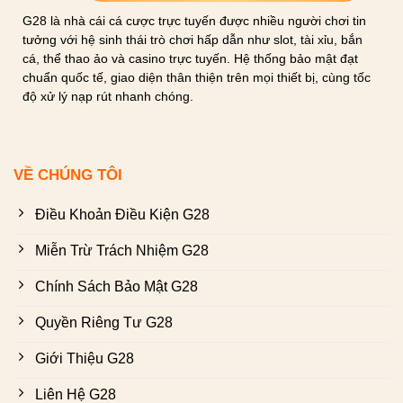
G28 là nhà cái cá cược trực tuyến được nhiều người chơi tin
tưởng với hệ sinh thái trò chơi hấp dẫn như slot, tài xỉu, bắn
cá, thể thao ảo và casino trực tuyến. Hệ thống bảo mật đạt
chuẩn quốc tế, giao diện thân thiện trên mọi thiết bị, cùng tốc
độ xử lý nạp rút nhanh chóng.
VỀ CHÚNG TÔI
Điều Khoản Điều Kiện G28
Miễn Trừ Trách Nhiệm G28
Chính Sách Bảo Mật G28
Quyền Riêng Tư G28
Giới Thiệu G28
Liên Hệ G28