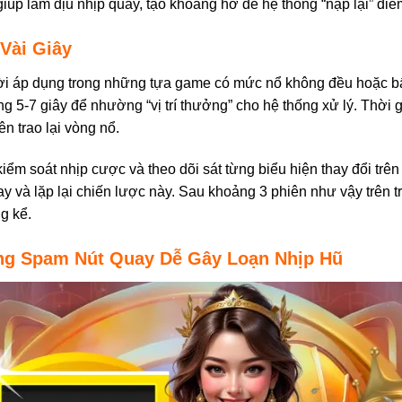
giúp làm dịu nhịp quay, tạo khoảng hở để hệ thống “nạp lại” đi
Vài Giây
i áp dụng trong những tựa game có mức nổ không đều hoặc bất
ng 5-7 giây để nhường “vị trí thưởng” cho hệ thống xử lý. Thời
ên trao lại vòng nổ.
ểm soát nhịp cược và theo dõi sát từng biểu hiện thay đổi trê
uay và lặp lại chiến lược này. Sau khoảng 3 phiên như vậy trên 
g kể.
ng Spam Nút Quay Dễ Gây Loạn Nhịp Hũ