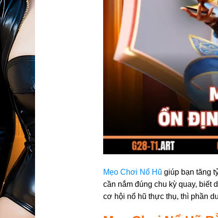
Mẹo Chơi Nổ Hũ
giúp bạn tăng t
cần nắm đúng chu kỳ quay, biết 
cơ hội nổ hũ thực thụ, thì phần 