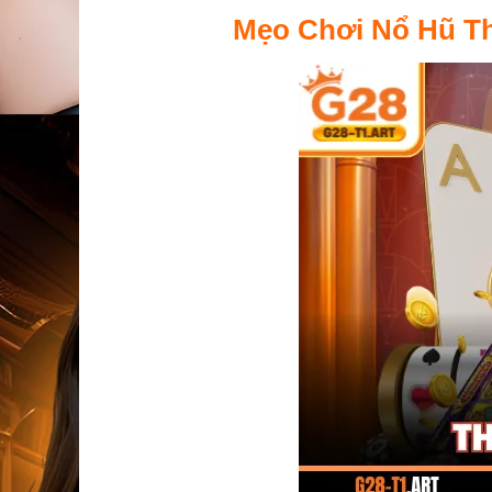
Mẹo Chơi Nổ Hũ Th