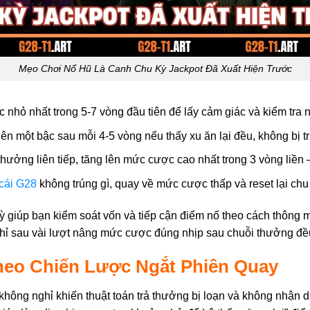
Mẹo Chơi Nổ Hũ Là Canh Chu Kỳ Jackpot Đã Xuất Hiện Trước
nhỏ nhất trong 5-7 vòng đầu tiên để lấy cảm giác và kiểm tra n
 một bậc sau mỗi 4-5 vòng nếu thấy xu ăn lại đều, không bị tr
hưởng liên tiếp, tăng lên mức cược cao nhất trong 3 vòng liền –
cái G28
không trúng gì, quay về mức cược thấp và reset lại chu
ỳ giúp bạn kiểm soát vốn và tiếp cận điểm nổ theo cách thông
chỉ sau vài lượt nâng mức cược đúng nhịp sau chuỗi thưởng đề
eo Chiến Lược Ngắt Phiên Quay
hông nghỉ khiến thuật toán trả thưởng bị loạn và không nhận 