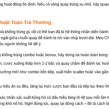
ồng hoạt động ổn định. Nếu có vòng quay trúng xu nhỏ, hãy quay
Thuật Toán Trả Thưởng
mà không trúng gì, rất có thể bạn đã bị hệ thống nhận diện hành
ngắt giữa chuỗi quay để tránh bị rơi vào nhịp trượt dài. Mẹo C
hiều người không hề để ý.
không trúng combo hoặc bonus, hãy dừng lại hoàn toàn trong v
ức cược xuống thấp hơn 1-2 bậc và quay chậm để đánh lạc hướn
 thưởng mới như combo liên tiếp, xuất hiện scatter hoặc vào gầ
hiệu ăn xu đều, tăng lại mức cược ban đầu và tiếp tục theo nh
ác nhận xác suất trúng hũ có dấu hiệu tăng rõ rệt sau mỗi lần
àng khó nổ hũ. Nghỉ đúng lúc, quay lại đúng cách – đó là cách 