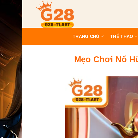
Skip
to
content
TRANG CHỦ
THỂ THAO
Mẹo Chơi Nổ Hũ