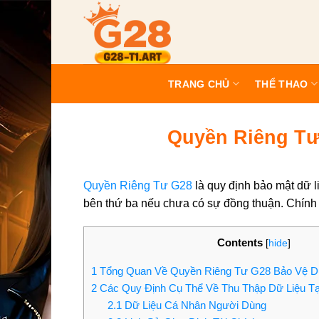
Skip
to
content
TRANG CHỦ
THỂ THAO
Quyền Riêng Tư
Quyền Riêng Tư G28
là quy định bảo mật dữ l
bên thứ ba nếu chưa có sự đồng thuận. Chính 
Contents
[
hide
]
1
Tổng Quan Về Quyền Riêng Tư G28 Bảo Vệ D
2
Các Quy Định Cụ Thể Về Thu Thập Dữ Liệu T
2.1
Dữ Liệu Cá Nhân Người Dùng