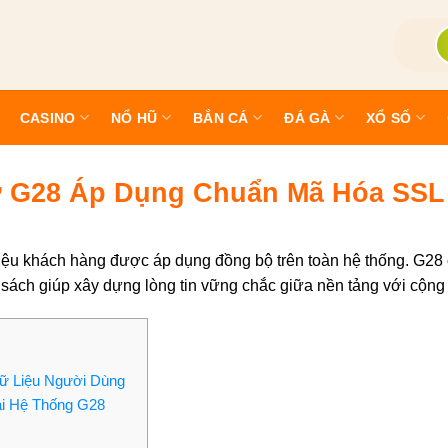
CASINO
NỔ HŨ
BẮN CÁ
ĐÁ GÀ
XỔ SỐ
 G28 Áp Dụng Chuẩn Mã Hóa SSL 1
iệu khách hàng được áp dụng đồng bộ trên toàn hệ thống. G28 
sách giúp xây dựng lòng tin vững chắc giữa nền tảng với cộng 
ữ Liệu Người Dùng
ại Hệ Thống G28