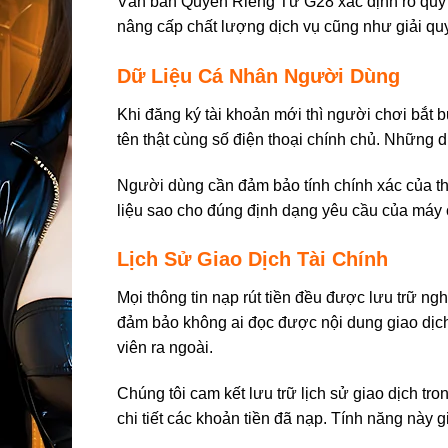
Văn bản Quyền Riêng Tư G28 xác định rõ quy tr
nâng cấp chất lượng dịch vụ cũng như giải quy
Dữ Liệu Cá Nhân Người Dùng
Khi đăng ký tài khoản mới thì người chơi bắt
tên thật cùng số điện thoại chính chủ. Những dữ
Người dùng cần đảm bảo tính chính xác của thôn
liệu sao cho đúng định dạng yêu cầu của máy ch
Lịch Sử Giao Dịch Tài Chính
Mọi thông tin nạp rút tiền đều được lưu trữ 
đảm bảo không ai đọc được nội dung giao dịch
viên ra ngoài.
Chúng tôi cam kết lưu trữ lịch sử giao dịch tr
chi tiết các khoản tiền đã nạp. Tính năng này 