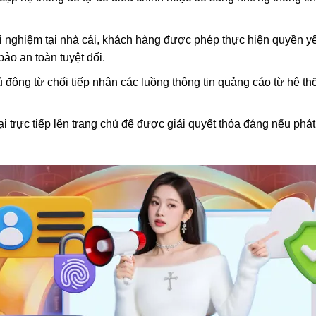
i nghiệm tại nhà cái, khách hàng được phép thực hiện quyền yêu
ảo an toàn tuyệt đối.
 động từ chối tiếp nhận các luồng thông tin quảng cáo từ hệ t
i trực tiếp lên trang chủ để được giải quyết thỏa đáng nếu phát