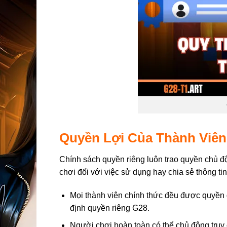
Quyền Lợi Của Thành Viên
Chính sách quyền riêng luôn trao quyền chủ độ
chơi đối với việc sử dụng hay chia sẻ thông ti
Mọi thành viên chính thức đều được quyền đề
định quyền riêng G28.
Người chơi hoàn toàn có thể chủ động truy 